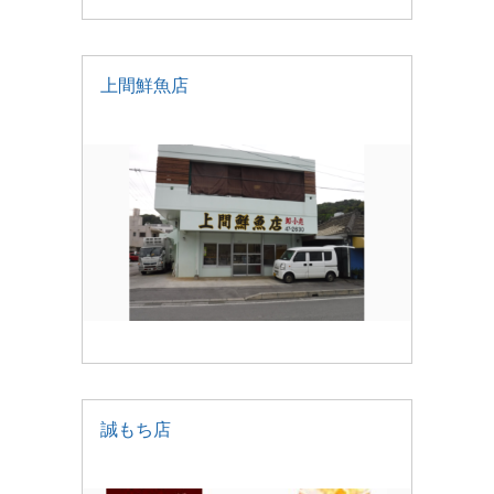
上間鮮魚店
誠もち店