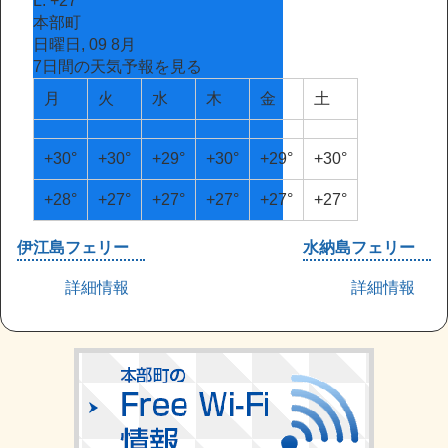
L:
+
27°
本部町
日曜日, 09 8月
7日間の天気予報を見る
月
火
水
木
金
土
+
30°
+
30°
+
29°
+
30°
+
29°
+
30°
+
28°
+
27°
+
27°
+
27°
+
27°
+
27°
伊江島フェリー
水納島フェリー
詳細情報
詳細情報