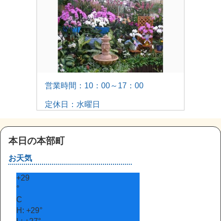
営業時間：10：00～17：00
定休日：水曜日
本日の本部町
お天気
+
29
°
C
H:
+
29°