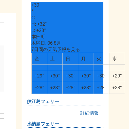
+
30
°
C
H:
+
32°
L:
+
28°
本部町
木曜日, 06 8月
7日間の天気予報を見る
金
土
日
月
火
水
+
29°
+
30°
+
30°
+
30°
+
30°
+
29°
+
28°
+
28°
+
28°
+
28°
+
28°
+
28°
伊江島フェリー
詳細情報
水納島フェリー