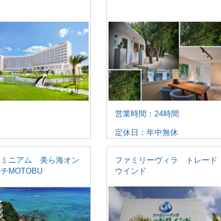
営業時間：24時間
定休日：年中無休
ドミニアム 美ら海オン
ファミリーヴィラ トレード
チMOTOBU
ウインド