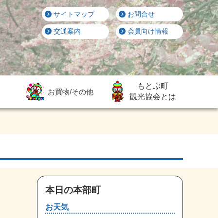
サイトマップ
お問合せ
交通案内
会員向け情報
もとぶ町
お買物/その他
観光協会とは
本日の本部町
お天気