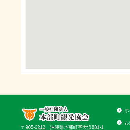
ホ
お
〒905-0212 沖縄県本部町字大浜881-1