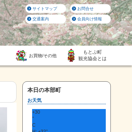
サイトマップ
お問合せ
交通案内
会員向け情報
もとぶ町
お買物/その他
観光協会とは
本日の本部町
お天気
+
30
°
C
H:
+
32°