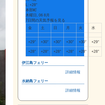
L:
+
28°
本部町
木曜日, 06 8月
7日間の天気予報を見る
金
土
日
月
火
水
+
29°
+
30°
+
30°
+
30°
+
30°
+
29°
+
28°
+
28°
+
28°
+
28°
+
28°
+
28°
伊江島フェリー
詳細情報
水納島フェリー
詳細情報