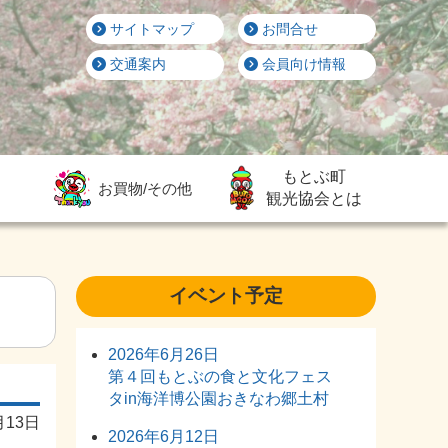
サイトマップ
お問合せ
交通案内
会員向け情報
もとぶ町
お買物/その他
観光協会とは
イベント予定
2026年6月26日
第４回もとぶの食と文化フェス
タin海洋博公園おきなわ郷土村
月13日
2026年6月12日