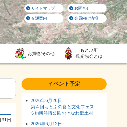
サイトマップ
お問合せ
交通案内
会員向け情報
もとぶ町
お買物/その他
観光協会とは
イベント予定
2026年6月26日
第４回もとぶの食と文化フェス
タin海洋博公園おきなわ郷土村
月31日
2026年6月12日