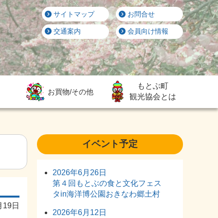
サイトマップ
お問合せ
交通案内
会員向け情報
もとぶ町
お買物/その他
観光協会とは
イベント予定
2026年6月26日
第４回もとぶの食と文化フェス
タin海洋博公園おきなわ郷土村
月19日
2026年6月12日