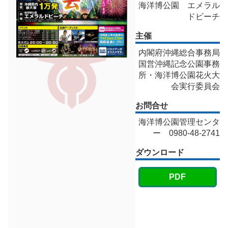
海洋博公園 エメラル
ドビーチ
主催
内閣府沖縄総合事務局
国営沖縄記念公園事務
所・海洋博公園花火大
会実行委員会
お問合せ
海洋博公園管理センタ
ー 0980‐48‐2741
ダウンロード
PDF