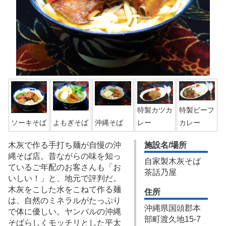
特製カツカ
特製ビーフ
ソーキそば
よもぎそば
沖縄そば
レー
カレー
木灰で作る手打ち麺が自慢の沖
施設名/場所
縄そば店。昔ながらの味を知っ
自家製木灰そば
ているご年配のお客さんも「お
茶話乃屋
いしい！」と、地元で評判だ。
木灰をこした水をこねて作る麺
住所
は、自然のミネラルがたっぷり
沖縄県国頭郡本
で体に優しい。ヤンバルの沖縄
部町渡久地15-7
そばらしくモッチリとした平太