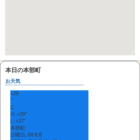
本日の本部町
お天気
+
29
°
C
H:
+
29°
L:
+
27°
本部町
日曜日, 09 8月