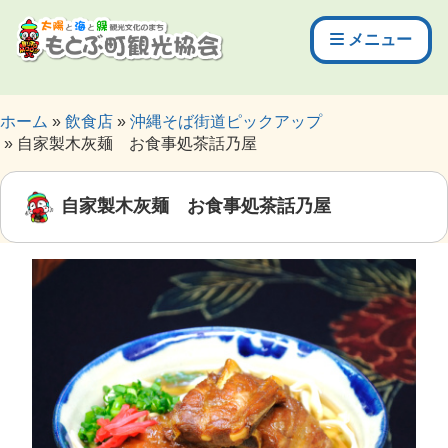
メニュー
ホーム
飲食店
沖縄そば街道ピックアップ
自家製木灰麺 お食事処茶話乃屋
自家製木灰麺 お食事処茶話乃屋