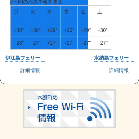
7日間の天気予報を見る
月
火
水
木
金
土
+
30°
+
30°
+
29°
+
30°
+
29°
+
30°
+
28°
+
27°
+
27°
+
27°
+
27°
+
27°
伊江島フェリー
水納島フェリー
詳細情報
詳細情報