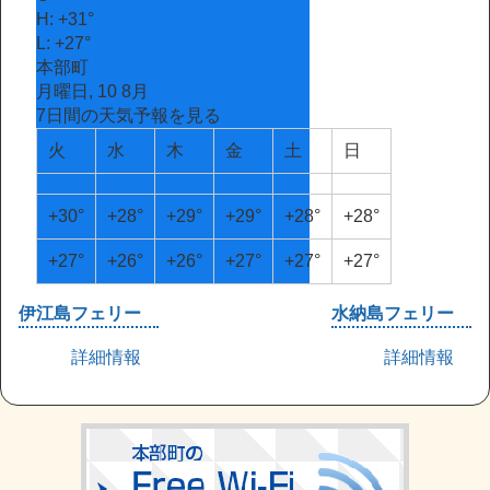
H:
+
31°
L:
+
27°
本部町
月曜日, 10 8月
7日間の天気予報を見る
火
水
木
金
土
日
+
30°
+
28°
+
29°
+
29°
+
28°
+
28°
+
27°
+
26°
+
26°
+
27°
+
27°
+
27°
伊江島フェリー
水納島フェリー
詳細情報
詳細情報