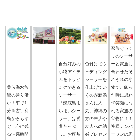
家族そっく
りのシーサ
自分好みの
色付けでウ
ーと家族に
小物アイテ
ェディング
合わせたそ
ムをトッピ
シーサーを
れぞれの小
美ら海水族
ングできる
仕上げてい
物で、飾っ
館の通り沿
シーサー
くのが新婚
た時に思わ
い！車で1
「瀬底島ま
さんに人
ず笑顔にな
分＆古宇利
いまいシー
気。沖縄の
れる家族の
島からもす
サー」は愛
方の来店や
宝物に！！
ぐ。心に残
着たっぷ
友人への結
沖縄ナンバ
る沖縄時間
り。お座敷
婚プレゼン
ーワンの思