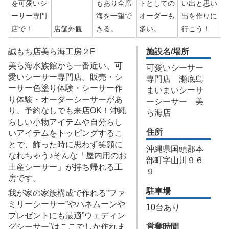
を可愛いシ
もあり全席
トとしての
い出と思い
ーサー専門
海を一望で
オーダーも
出を作りに
店で！
店舗外観
きる。
多い。
行こう！
誠もち店美ら海工房２F
施設名/場所
美ら海水族館から一番近い、可
可愛いシーサー
愛いシーサー専門店。販売・シ
専門店 瀬底島
ーサー色塗り体験・シーサー作
まいまいシーサ
り体験・オーダーシーサーがあ
ーシーサー 美
り、予約なしでも来店OK！沖縄
ら海店
らしい小物アイテムや自分らし
住所
いアイテムをトッピングするこ
とで、飾った時に思わず笑顔に
沖縄県国頭郡本
なれちゃう♪そんな「屋内用のお
部町字山川９６
土産シーサー」が持ち帰れる工
９
房です。
駐車場
我が家の家族構成で作れる”ファ
ミリーシーサー”やハネムーンや
10台あり
プレゼントにも最適”ウェディン
グシーサー”はここでしか作れま
営業時間