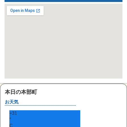
本日の本部町
お天気
+
31
°
C